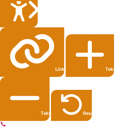
Sluiten
Links onderstrepen
Tekst grot
Tekst kleiner
Resetten