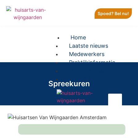
Spoed? Bel nu!
Home
Laatste nieuws
Medewerkers
Praktijkinformatie
Login Portaal
Contact
Spreekuren
X