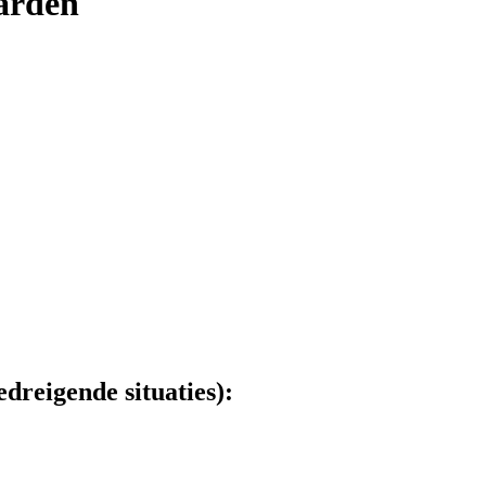
arden
edreigende situaties):