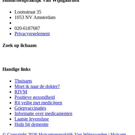
Huisartsenpraktijk Van Wijngaarden
Lootsstraat 35
1053 NV Amsterdam
020-6187687
Privacyregelement
Zoek op lichaam
Handige links
Thuisarts
Moet ik naar de dokter?
RIVM
Positieve gezondheid
Rij veilig met medicijnen
Griepvaccinaties
Informatie over medicamenten
Laatste levensfase
Hulp bij dementie
© Copyright 2026 Huisartsenpraktijk Van Wijngaarden | Huisarts