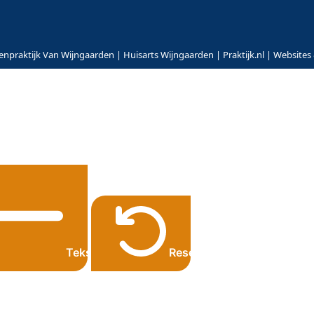
npraktijk Van Wijngaarden | Huisarts Wijngaarden | Praktijk.nl | Websites
er
Tekst kleiner
Resetten