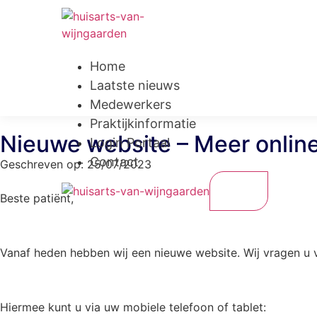
Home
Laatste nieuws
Medewerkers
Praktijkinformatie
Nieuwe website – Meer online
Login Portaal
Contact
Geschreven op:
25/07/2023
X
Beste patiënt,
Vanaf heden hebben wij een nieuwe website. Wij vragen u vr
Hiermee kunt u via uw mobiele telefoon of tablet: