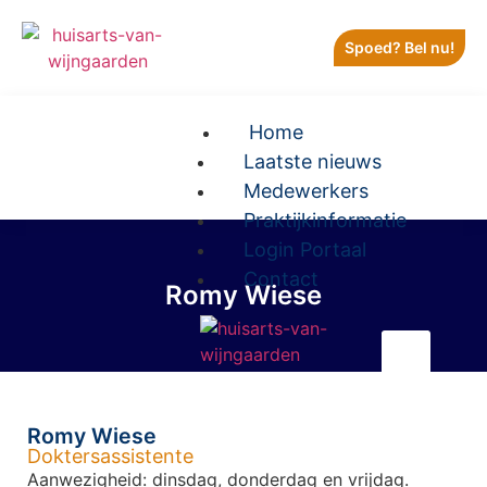
Spoed? Bel nu!
Home
Laatste nieuws
Medewerkers
Praktijkinformatie
Login Portaal
Contact
Romy Wiese
X
Romy Wiese
Doktersassistente
Aanwezigheid: dinsdag, donderdag en vrijdag.