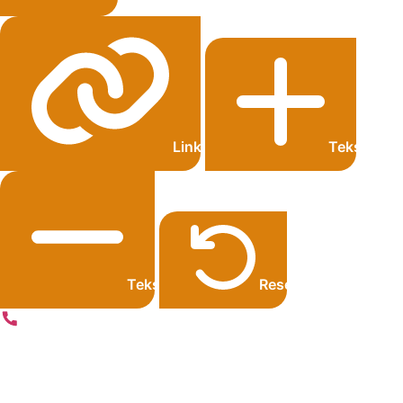
Links onderstrepen
Tekst grot
Tekst kleiner
Resetten