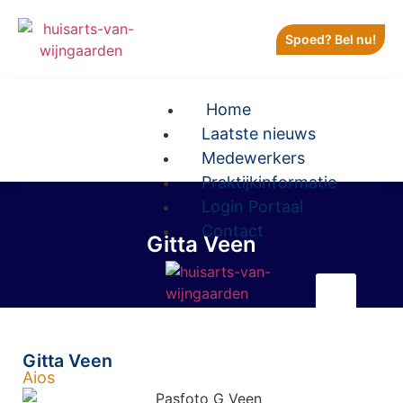
Spoed? Bel nu!
Home
Laatste nieuws
Medewerkers
Praktijkinformatie
Login Portaal
Contact
Gitta Veen
X
Gitta Veen
Aios