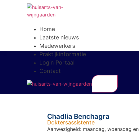
Home
Laatste nieuws
Medewerkers
Praktijkinformatie
Login Portaal
Contact
X
Chadlia Benchagra
Doktersassistente
Aanwezigheid: maandag, woensdag en 