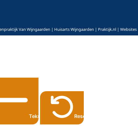
npraktijk Van Wijngaarden | Huisarts Wijngaarden | Praktijk.nl | Websites
er
Tekst kleiner
Resetten